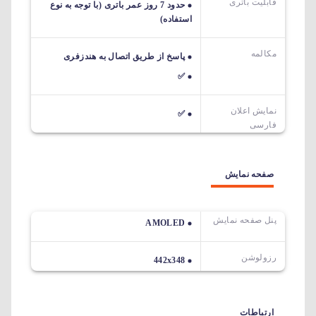
قابلیت باتری
حدود 7 روز عمر باتری (با توجه به نوع
استفاده)
مکالمه
پاسخ از طریق اتصال به هندزفری
✅
نمایش اعلان
✅
فارسی
صفحه نمایش
پنل صفحه نمایش
AMOLED
رزولوشن
442x348
ارتباطات