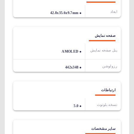
ابعاد
42.8x35.6x9.7mm
صفحه نمایش
پنل صفحه نمایش
AMOLED
رزولوشن
442x348
ارتباطات
نسخه بلوتوث
5.0
سایر مشخصات