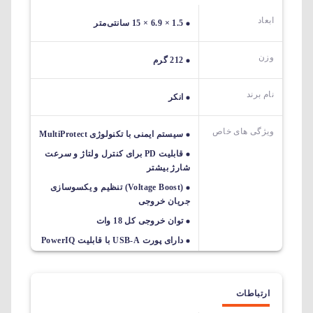
ابعاد
1.5 × 6.9 × 15 سانتی‌متر
وزن
212 گرم
نام برند
انکر
ویژگی های خاص
سیستم ایمنی با تکنولوژی MultiProtect
قابلیت PD برای کنترل ولتاژ و سرعت
شارژ بیشتر
(Voltage Boost) تنظیم و یکسوسازی
جریان خروجی
توان خروجی کل 18 وات
دارای پورت USB-A با قابلیت PowerIQ
ارتباطات