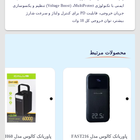
،
ایمنی با تکنولوژی MultiProtect
(Voltage Boost) تنظیم و یکسوسازی
،
جریان خروجی
قابلیت PD برای کنترل ولتاژ و سرعت شارژ
،
بیشتر
توان خروجی کل 18 وات
محصولات مرتبط
پاوربانک کالوس مدل FAST216
پاوربانک کالوس مدل