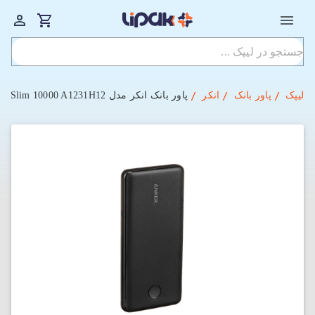
لیپک
پاور بانک
انکر
پاور بانک انکر مدل Power Core Slim 10000 A1231H12 ظرفیت 10000 میلی‌آمپر‌ساعت