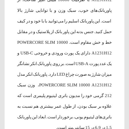
پاوربانک‌های خوب، سبک وزن و با توانایی شارژ بالا
است. این پاوربانک اسلیم را می‌توانید با با خود و در کیف
حمل کنید. جنس بدنه این پاور بانک از پلاستیک و در مقابل
خط و خش مقاوم است. POWERCORE SLIM 10000
A1231H12 دارای یک پورت ورودی و خروجی USB-C و
یک عدد پورت USB-A است. بر روی پاوربانک انکر نشانگر
میزان شارژ به صورت چراغ LED دارد. پاور‌بانک انکر مدل
POWERCORE SLIM 10000 A1231H12، وزن سبک
212 گرمی خود را مدیون باتری لیتیوم پلیمری است که
علاوه بر سبک بودن، از طول عمر بیشتری هم نسبت به
باتری‌های لیتیوم یونی، برخوردار است. ابعاد این پاوربانک
1.5 در 6.9 در 15 سانتی‌متر است.