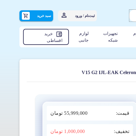
ثبت‌نام / ورود
سبد خرید
م
تجهیزات
لوازم
خرید
شبکه
جانبی
اقساطی
قیمت:
55,999,000
تومان
تخفیف:
1,000,000
تومان