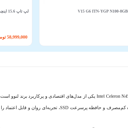
لپ‌ تاپ 15.6 اینچی لنوو IdeaPad 1 15IJL7-7PS Celeron N4500-8GB-256SSD-Intel
58,999,000 تومان
با پردازنده Intel Celeron N4500 یکی از مدل‌های اقتصادی و پرکار
است. این دستگاه با ترکیب طراحی ساده، پردازنده کم‌مصرف و حافظ