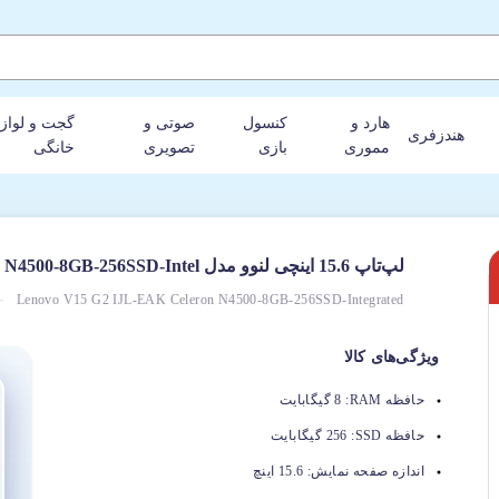
هارد و
کنسول
صوتی و
گجت و لواز
هندزفری
مموری
بازی
تصویری
خانگی
لپ‌تاپ 15.6 اینچی لنوو مدل V15 G2 IJL-EAK Celeron N4500-8GB-256SSD-Intel
Lenovo V15 G2 IJL-EAK Celeron N4500-8GB-256SSD-Integrated
ویژگی‌های کالا
حافظه RAM:
8 گیگابایت
حافظه SSD:
256 گیگابایت
اندازه صفحه نمایش:
15.6 اینچ