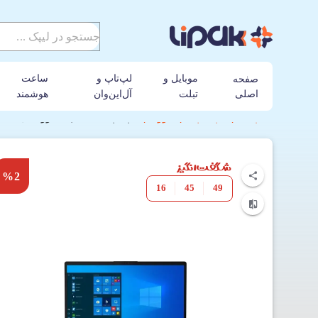
موبایل و
لپ‌تاپ و
ساعت
صفحه
اصلی
تبلت
آل‌این‌وان
هوشمند
لیپک
لپ تاپ
لنوو
لپ‌تاپ 15.6 اینچی لنوو مدل V15 G2 IJL-EAK Celeron N4500-8GB-256SSD-Intel
%2
16
45
48