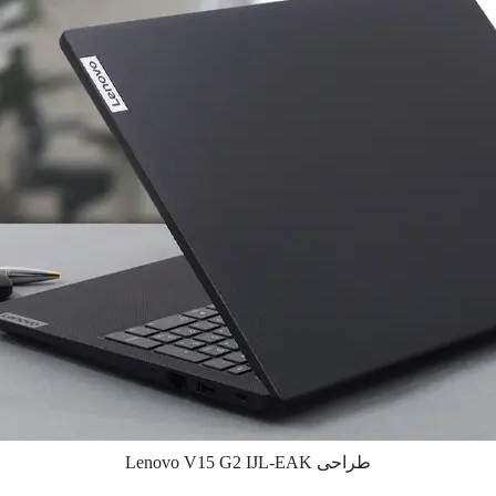
طراحی Lenovo V15 G2 IJL-EAK