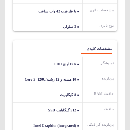
مشخصات باتری
با ظرفیت 42 وات ساعت
نوع باتری
3 سلولی
مشخصات کلیدی
نمایشگر
15.6 اینچ FHD
پردازنده
10 هسته و 12 رشته/Core 5- 120U
حافظه RAM
8 گیگابایت
حافظه
512 گیگابایت SSD
پردازنده گرافیکی
Intel Graphics (integrated)