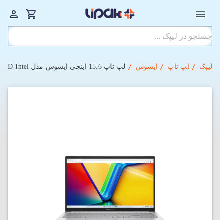
لیپک
لپ تاپ
ایسوس
لپ تاپ 15.6 اینچی ایسوس مدل VivoBook X1504VA-NJ2920 CORE 5-8GB-512SSD-Intel