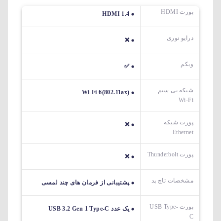
پورت HDMI
HDMI 1.4
درایو نوری
❌
وبکم
✅
شبکه بی سیم
Wi-Fi 6(802.11ax)
Wi-Fi
پورت شبکه
❌
Ethernet
پورت Thunderbolt
❌
مشخصات تاچ پد
پشتیبانی از فرمان های چند لمسی
پورت USB Type-
یک عدد USB 3.2 Gen 1 Type-C
C