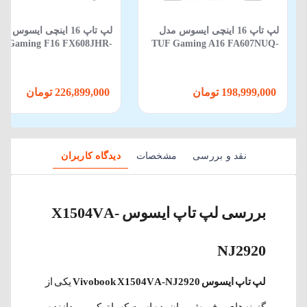
لپ تاپ 16 اینچی ایسوس مدل
لپ تاپ 16 اینچی ایسوس م
F Gaming F16 FX608JHR-
TUF Gaming A16 FA607NUQ-
88 Core i5 14450HX 16GB
RL014 R7 170 16GB 512GB SSD
512GB SSD 8GB RTX 5050
6GB RTX 4050
198,999,000 تومان
226,899,000 تومان
نقد و بررسی
مشخصات
دیدگاه کاربران
بررسی لپ تاپ ایسوس X1504VA-
NJ2920
لپ تاپ ایسوس Vivobook X1504VA-NJ2920
یکی از