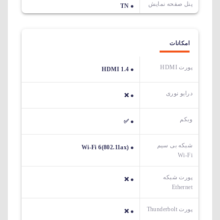
پنل صفحه نمایش
TN
امکانات
پورت HDMI
HDMI 1.4
درایو نوری
❌
وبکم
✅
شبکه بی سیم
Wi-Fi 6(802.11ax)
Wi-Fi
پورت شبکه
❌
Ethernet
پورت Thunderbolt
❌