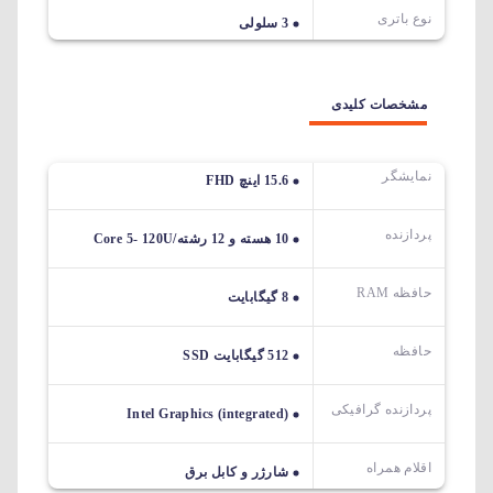
نوع باتری
3 سلولی
مشخصات کلیدی
نمایشگر
15.6 اینچ FHD
پردازنده
10 هسته و 12 رشته/Core 5- 120U
حافظه RAM
8 گیگابایت
حافظه
512 گیگابایت SSD
پردازنده گرافیکی
Intel Graphics (integrated)
اقلام همراه
شارژر و کابل برق