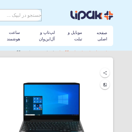
موبایل و
لپ‌تاپ و
ساعت
صفحه
اصلی
تبلت
آل‌این‌وان
هوشمند
لیپک
لپ تاپ
لنوو
لپ‌تاپ 15.6 اینچی لنوو Lenovo IDEAPAD GAMING 3 15ARH05