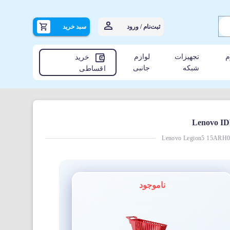
ثبت‌نام / ورود
سبد خرید
م
تجهیزات
لوازم
خرید
شبکه
جانبی
اقساطی
Lenovo Legion5 15ARH
ناموجود