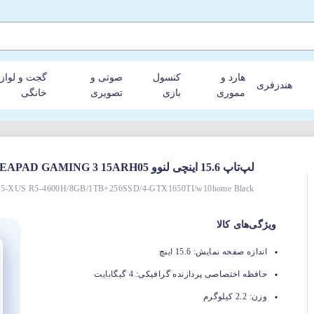
هارد و
کنسول
صوتی و
گجت و لواز
هندزفری
مموری
بازی
تصویری
خانگی
لپ‌تاپ 15.6 اینچی لنوو Lenovo IDEAPAD GAMING 3 15ARH05
05-XUS R5-4600H/8GB/1TB+256SSD/4-GTX1650TI/w10home Black
ویژگی‌های کالا
اندازه صفحه نمایش:
15.6 اینچ
حافظه اختصاصی پردازنده گرافیکی:
4 گیگابایت
وزن:
2.2 کیلوگرم