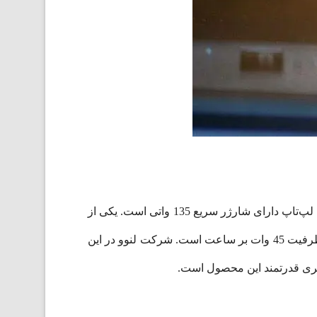
این لپ‌تاپ از صفحه نمایش 15.6 اینچی IPS با رزولوشن FHD 1920*1080 و Refresh Rate سریع با 120Hz بهره می‌برد. این لپ‌تاپ دارای شارژر سریع 135 واتی است. یکی از
ویژگی‌های جذاب این لپ‌تاپ صفحه‌نمایشی است که ضد تابش نور خورشید است. باتری این لپ تاپ از نوع یکپارچه و با ظرفیت 45 وات بر ساعت است. شرکت لنوو در این