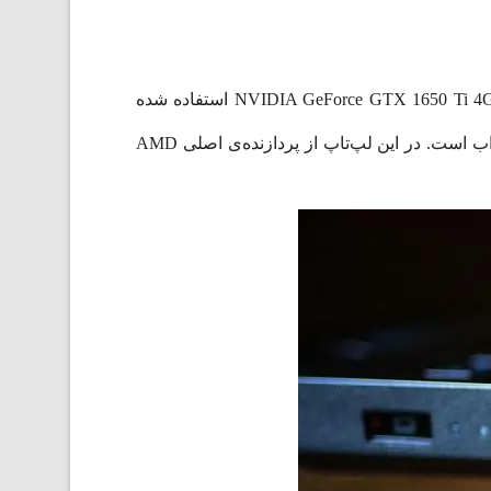
این محصول از پردازنده قدرتمند Ryzen 7 4800H بهره می‌برد. در این لپ‌تاپ از پردازنده گرافیکی قدرتمند NVIDIA GeForce GTX 1650 Ti 4GB GDDR6 استفاده شده
از سری لپ‌تاپ‌های گیمینگ قدرتمند با طراحی جذاب است. در این لپ‌تاپ از پردازنده‌ی اصلی AMD