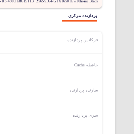
S R5-4600H/8GB/1TB+256SSD/4-GTX1650TI/w10home Black
پردازنده مرکزی
فرکانس پردازنده
حافظه Cache
سازنده پردازنده
سری پردازنده