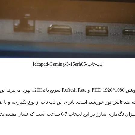
لپ-تاپ-Ideapad-Gaming-3-15arh05
6. ساعت است که نشان دهنده باتری قدرتمند این محصول است.