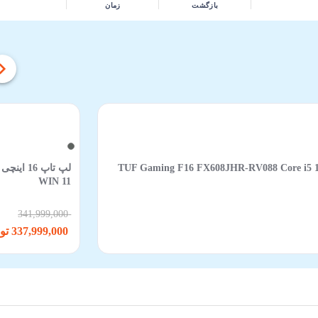
بازگشت
زمان
TUF Gaming F16 FX608JHR-RV088 Core i5 14450HX 16GB 512
WIN 11
341,999,000
337,999,000 تومان