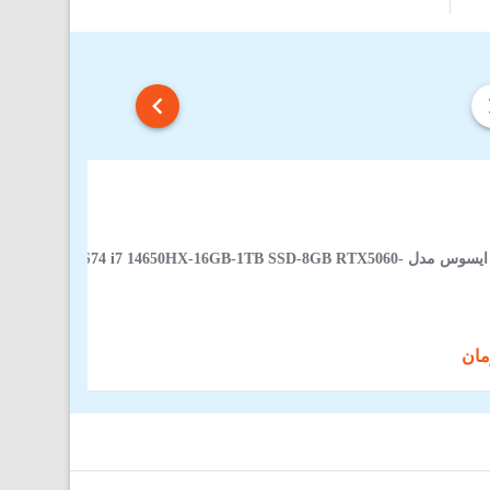
لپ‌ تاپ 16 اینچی ایسوس مدل JMR-AS74 i7 14650HX-16GB-1TB SSD-8GB RTX5060