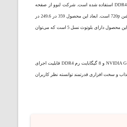
این محصول دارای 512 گیگابایت حافظه داخلی SSD و 1 ترابایت حافظه HDD است. در این لپ‌تاپ از 8 گیگابایت رم DDR4 استفاده شده است. شرکت لنوو از صفحه
نمایشگر 15.6 اینچی در این لپ‌تاپ استفاده کرده است. این لپ‌تاپ دارای اسپیکر استریو و یک عدد دوربین دارای رزولوشن 720p است. ابعاد این محصول 359 در 249.6 در
24.9 میلی‌متر است. طراحی بسیار جذاب این لپ‌تاپ توجه کاربران لپ‌تاپ‌های گیمینگ را به سوی خود جلب کرده است. این محصول دارای بلوتوث نسل 5 است که می‌توان
لپ‌تاپ‌های گیمینگ شرکت لنوو با پردازنده قدرتمند AMD Ryzen 7 4800H، گرافیک NVIDIA GeForce GTX 1650 Ti 4GB GDDR6 و 8 گیگابایت رم DDR4 قابلیت اجرای
نگین را به کاربران خود داده است. لپ‌تاپ 15.6 اینچی Ideapad Gaming 3، با طراحی جذاب و سخت افزاری قدرتمند توانسته نظر کاربران