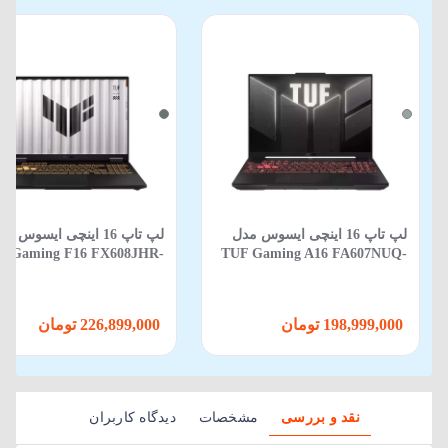
لپ تاپ 16 اینچی ایسوس مدل
لپ تاپ 16 اینچی ایسوس م
F Gaming F16 FX608JHR-
TUF Gaming A16 FA607NUQ-
88 Core i5 14450HX 16GB
RL014 R7 170 16GB 512GB SSD
512GB SSD 8GB RTX 5050
6GB RTX 4050
198,999,000 تومان
226,899,000 تومان
نقد و بررسی
مشخصات
دیدگاه کاربران