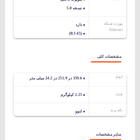
نسخه 5.0
پورت شبکه
دارد
Ethernet
(RJ-45)
مشخصات کلی
ابعاد
359.6 در 251.9 در 24.2 میلی متر
وزن
2.25 کیلوگرم
نام برند
لنوو
سایر مشخصات