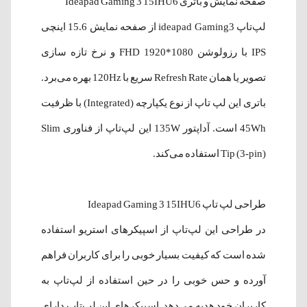
صفحه نمایش و باتری Ideapad Gaming 3 15IHU6
لپ‌تاپ ideapad Gaming3 از صفحه نمایش 15.6 اینچی
IPS با رزولوشن FHD 1920*1080 و نرخ تازه سازی
تصویر یا همان Refresh Rate سریع با 120Hz بهره می‌برد.
باتری این لپ تاپ از نوع یکپارچه (Integrated) با ظرفیت
45Wh است. آداپتور 135W این لپ‌تاپ از فناوری Slim
Tip (3-pin) استفاده می‌کند.
طراحی لپ تاپ Ideapad Gaming 3 15IHU6
در طراحی این لپ‌تاپ از اسپیکرهای استریو استفاده
شده است که کیفیت بسیار خوبی را برای کاربران فراهم
آورده و حس خوبی را در حین استفاده از لپ‌تاپ به
کاربران خود هدیه می‌دهد. اسپیکرهای این لپ‌تاپ دارای