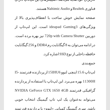
فناوری Realtek و Nahimic Audio هستند.
صفحه نمایش خوش ساخت با انعطاف‌پذیری بالا از
ویژگی‌های ideapad Gaming3 است. این لپ‌تاپ از
دوربین 720p with Camera Shutter نیز بهره برده است.
در ادامه می‌توان به 8 گیگابایت رم DDR4 و 256 گیگابایت
حافظه داخلی از نوع SSD اشاره کرد.
جمع‌بندی
لپ‌تاپ 15.6 اینچی لنوو 15IHU6 از پردازنده قدرتمند I5-
11300H بهره می‌برد. این لپ‌تاپ با استفاده از پردازنده
گرافیکی قدرتمند NVIDIA GeForce GTX 1650 4GB
می‌تواند به‌عنوان یک لپ‌ تاپ گیمینگ انتخاب خوبی
باشد. سری گیمینگ کمپانی «لنوو» با پردازنده قدرتمند