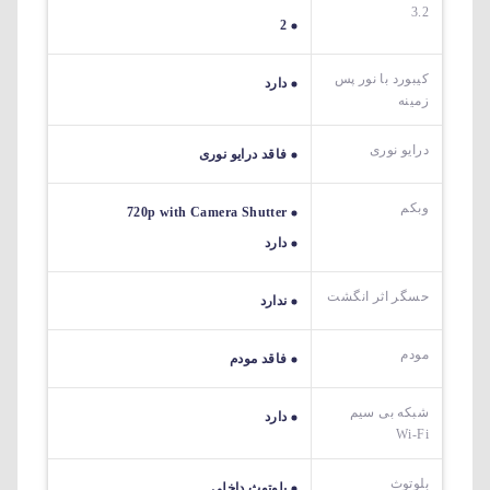
3.2
2
کیبورد با نور پس
دارد
زمینه
درایو نوری
فاقد درایو نوری
وبکم
720p with Camera Shutter
دارد
حسگر اثر انگشت
ندارد
مودم
فاقد مودم
شبکه بی سیم
دارد
Wi-Fi
بلوتوث
بلوتوث داخلی