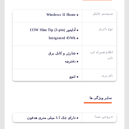
سیستم عامل
Windows 11 Home
نوع باتری
آداپتور 135W Slim Tip (3-pin)
Integrated 45Wh
اقلام همراه لپ
شارژر و کابل برق
تاپ
دفترچه
نام برند
لنوو
سایر ویژگی ها
خروجیِ صدا
دارای جک 3.5 میلی متری هدفون