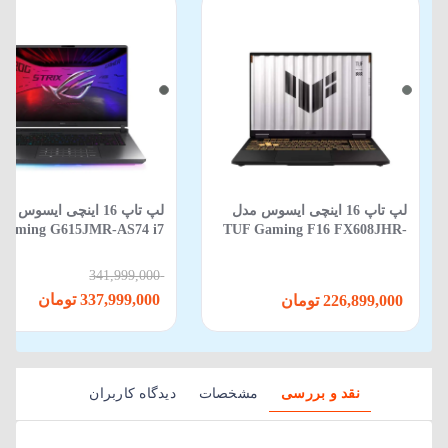
لپ تاپ 16 اینچی ایسوس مدل
لپ‌ تاپ 16 اینچی ایسوس م
Gaming G615JMR-AS74 i7
TUF Gaming F16 FX608JHR-
650HX-16GB-1TB SSD-8GB
RV088 Core i5 14450HX 16GB
RTX5060-WIN 11
512GB SSD 8GB RTX 5050
341,999,000
337,999,000 تومان
226,899,000 تومان
نقد و بررسی
مشخصات
دیدگاه کاربران