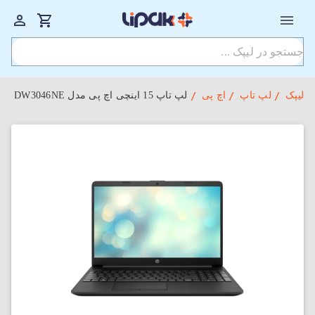
لیپک
لپ تاپ
اچ پی
لپ تاپ 15 اینچی اچ پی مدل DW3046NE