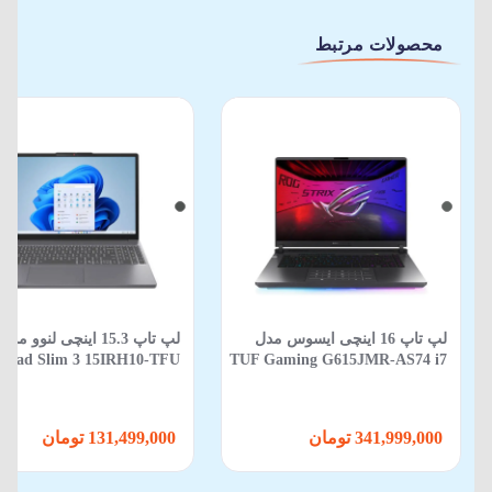
محصولات مرتبط
لپ‌ تاپ 16 اینچی ایسوس مدل
لپ‌ تاپ 15.3 اینچی لنوو مدل
eaPad Slim 3 15IRH10-TFU
TUF Gaming G615JMR-AS74 i7
13620H-16GB-512SSD-Intel-
14650HX-16GB-1TB SSD-8GB
New
RTX5060-WIN 11
341,999,000 تومان
131,499,000 تومان