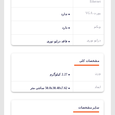
Ethernet
پورت VGA
ندارد
وبکم
دارد
درایو نوری
فاقد درایو نوری
مشخصات کلی
وزن
2.27 کیلوگرم
ابعاد
50.8x30.48x7.62 سانتی متر
سایر مشخصات