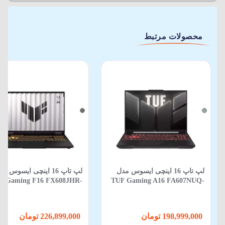
محصولات مرتبط
لپ تاپ 16 اینچی ایسوس مدل
لپ تاپ 16 اینچی ایسوس م
F Gaming F16 FX608JHR-
TUF Gaming A16 FA607NUQ-
88 Core i5 14450HX 16GB
RL014 R7 170 16GB 512GB SSD
512GB SSD 8GB RTX 5050
6GB RTX 4050
198,999,000 تومان
226,899,000 تومان