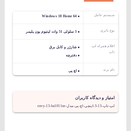
سیستم عامل
Windows 10 Home 64
نوع باتری
3 سلولی 51 وات لیتیوم یون پلیمر
اقلام همراه لپ
شارژر و کابل برق
تاپ
دفترچه
نام برند
اچ پی
امتیاز و دیدگاه کاربران
لپ-تاپ-13-3-اینچی-اچ-پی-مدل-envy-13-ba1011ne