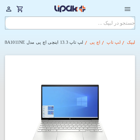
لیپک
لپ تاپ
اچ پی
لپ تاپ 13.3 اینچی اچ پی مدل HP ENVY 13-BA1011NE