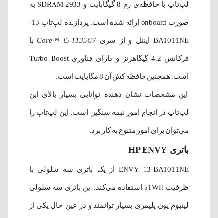
لپ‌تاپ با حافظه‌ی رم 8 گیگابایت و 2933 SDRAM به
صورت onboard ارائه شده است. پردازنده لپ‌تاپ 13-
BA1011NE اینتل و از سری
Core™ i5-1135G7
با
فرکانس 4.2
گیگاهرتز و دارای فناوری Turbo Boost
است. همچنین حافظه کش آن 8 مگابایت است.
این مشخصات نشان دهنده توانایی بسیار بالای این
لپ‌تاپ در انجام امور نیمه سنگین است. این لپ‌تاپ را
می‌توان برای امور متنوع به کار برد.
باتری
HP ENVY
ENVY 13-BA1011NE از یک باتری سه سلولی با
ظرفیت 51WH استفاده می‌کند. این باتری سه سلولی
لیتیوم یون پلیمری بسیار توانمند و در عین حال یکی از