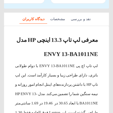
نقد و بررسی
مشخصات
دیدگاه کاربران
معرفی لپ تاپ 13.3 اینچی HP مدل
ENVY 13-BA1011NE
لپ تاپ اچ پی ENVY 13-BA1011NE با دوام طولانی
باتری، دارای طراحی زیبا و بسیار کارآمد است. این لپ
تاپ HP با داشتن پردازنده‌های اینتل انجام امور روزانه و
نیمه سنگین شما را تضمین می‌کند. مدل HP ENVY 13-
BA1011NE با ابعاد 30.65 در 19.46 در 1.69 سانتی‌متر
طراحی گشته است. این Laptop فوق العاده فقط 1.30