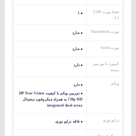
تعداد پورت USB
1
3.1
پورت Thunderbolt
ندارد
پورت Serial
ندارد
کیبورد با نور پس
دارد
زمینه
وبکم
دارد
دوربین وبکم با کیفیت HP True Vision
720p HD به همراه میکروفون دیجیتال
integrated dual array
درایو نوری
فاقد درایو نوری