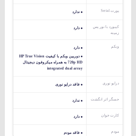
پورت Serial
ندارد
کیبورد با نور پس
دارد
زمینه
وبکم
دارد
دوربین وبکم با کیفیت HP True Vision
720p HD به همراه میکروفون دیجیتال
integrated dual array
درایو نوری
فاقد درایو نوری
حسگر اثر انگشت
ندارد
کارت خوان
دارد
مودم
فاقد مودم