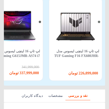
لپ تاپ 16 اینچی ایسوس مدل
لپ‌ تاپ 16 اینچی ایسوس م
Gaming G615JMR-AS74 i7
TUF Gaming F16 FX608JHR-
650HX-16GB-1TB SSD-8GB
RV088 Core i5 14450HX 16GB
RTX5060-WIN 11
512GB SSD 8GB RTX 5050
341,999,000
337,999,000 تومان
226,899,000 تومان
نقد و بررسی
مشخصات
دیدگاه کاربران