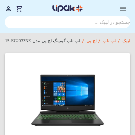
لیپک
لپ تاپ
اچ پی
لپ تاپ گیمینگ اچ پی مدل Pavilion 15-EC2033NE