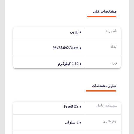
مشخصات کلی
نام برند
اچ پی
ابعاد
36x25.6x2.34cm
وزن
2.19 کیلوگرم
سایر مشخصات
سیستم عامل
FreeDOS
نوع باتری
3 سلولی